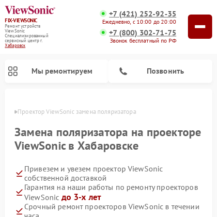
+7 (421) 252-92-35
FIX-VIEWSONIC
Ежедневно, с 10:00 до 20:00
Ремонт устройств
+7 (800) 302-71-75
ViewSonic
Специализированный
Звонок бесплатный по РФ
cервисный центр г.
Хабаровск
Мы ремонтируем
Позвонить
овске
Проектор ViewSonic замена поляризатора
Замена поляризатора на проекторе
ViewSonic в Хабаровске
Привезем и увезем проектор ViewSonic
собственной доставкой
Гарантия на наши работы по ремонту проекторов
до 3-х лет
ViewSonic
Срочный ремонт проекторов ViewSonic в течении
часа