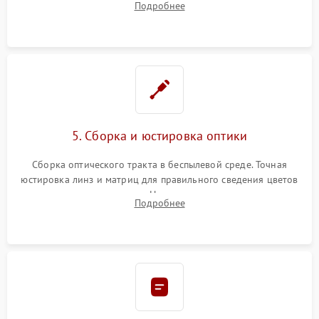
Подробнее
колеса или восстановление сгоревших поляризационных
пленок.
5. Сборка и юстировка оптики
Сборка оптического тракта в беспылевой среде. Точная
юстировка линз и матриц для правильного сведения цветов
и устранения размытия. Надежное подключение всех
Подробнее
шлейфов, установка датчиков и закрытие корпуса
устройства.