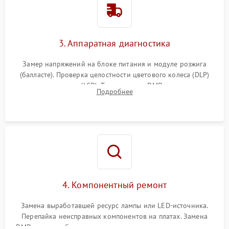
3. Аппаратная диагностика
Замер напряжений на блоке питания и модуле розжига
(балласте). Проверка целостности цветового колеса (DLP)
или поляризаторов (LCD). Тестирование DMD-чипа, датчиков
Подробнее
температуры и оптопар с помощью мультиметра и
осциллографа.
4. Компонентный ремонт
Замена выработавшей ресурс лампы или LED-источника.
Перепайка неисправных компонентов на платах. Замена
DMD-чипа при битых пикселях, установка нового цветового