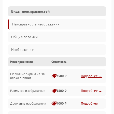
Виды неисправностей
Неисправность изображения
Общие поломки
Изображение
Неисправности
Стоимость
Лампа подсветки
Мерцание экрана из-за
Неисправность управления и интерфейсов
3500 ₽
Подробнее →
блока питания
Прочие неисправности
Размытое изображение
3500 ₽
Подробнее →
Режим работы
Дрожание изображения
4000 ₽
Подробнее →
Неисправность звука