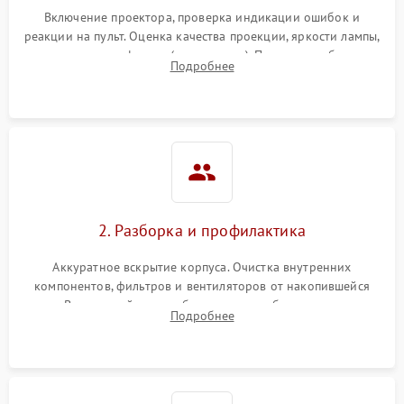
Включение проектора, проверка индикации ошибок и
реакции на пульт. Оценка качества проекции, яркости лампы,
наличия артефактов (точки, пятна). Проверка работы
Подробнее
системы охлаждения по уровню шума вентиляторов.
2. Разборка и профилактика
Аккуратное вскрытие корпуса. Очистка внутренних
компонентов, фильтров и вентиляторов от накопившейся
пыли. Визуальный осмотр блока питания, балласта лампы и
Подробнее
материнской платы на наличие прогаров или вздутых
элементов.