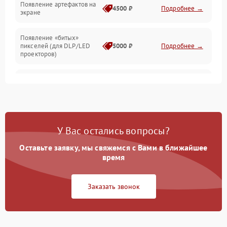
Появление артефактов на
4500 ₽
Подробнее →
экране
Появление «битых»
пикселей (для DLP/LED
5000 ₽
Подробнее →
проекторов)
Залипание изображения
4500 ₽
Подробнее →
(image retention)
Нестабильная яркость или
4000 ₽
Подробнее →
контраст
У Вас остались вопросы?
Неравномерная подсветка
Оставьте заявку, мы свяжемся с Вами в ближайшее
4500 ₽
Подробнее →
экрана
время
Не работает
Заказать звонок
автоматическая коррекция
3000 ₽
Подробнее →
трапеции (Keystone)
Проблемы с