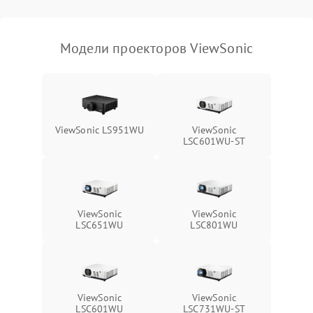
масштабированием
3500 ₽
Подробнее →
изображения
Модели проекторов ViewSonic
ViewSonic LS951WU
ViewSonic
LSC601WU-ST
ViewSonic
ViewSonic
LSC651WU
LSC801WU
ViewSonic
ViewSonic
LSC601WU
LSC731WU-ST