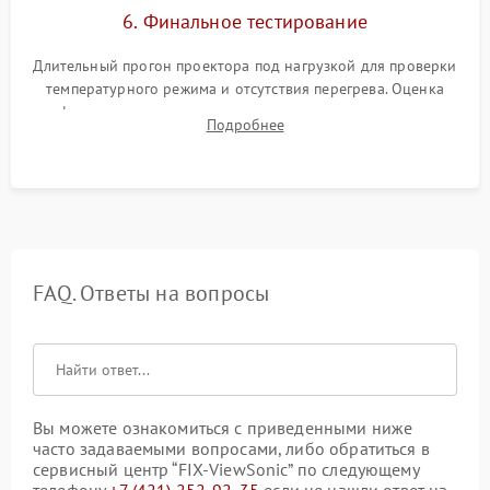
6. Финальное тестирование
Длительный прогон проектора под нагрузкой для проверки
температурного режима и отсутствия перегрева. Оценка
фокуса, контрастности и цветопередачи на тестовых
Подробнее
таблицах. Проверка работы всех видеовходов и кнопок
управления.
FAQ. Ответы на вопросы
Вы можете ознакомиться с приведенными ниже
часто задаваемыми вопросами, либо обратиться в
сервисный центр “FIX-ViewSonic” по следующему
телефону
+7 (421) 252-92-35
если не нашли ответ на