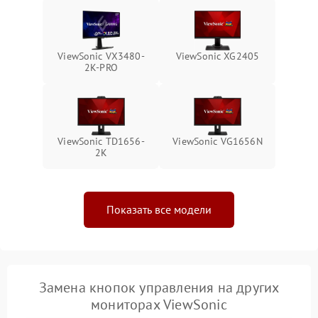
Неисправность системы
1000 ₽
Подробнее →
защиты от перегрева
ViewSonic VX3480-
ViewSonic XG2405
Поломка системы защиты
2K-PRO
1000 ₽
Подробнее →
от перенапряжения
Поломка системы защиты
1000 ₽
Подробнее →
от замыкания
ViewSonic TD1656-
ViewSonic VG1656N
2K
Показать все модели
Замена кнопок управления на других
мониторах ViewSonic