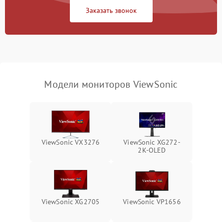
Заказать звонок
Поломка системы
автоматического
1000 ₽
Подробнее →
отключения
Неисправность системы
защиты от короткого
1000 ₽
Подробнее →
замыкания
Модели мониторов ViewSonic
Повреждение системы
1000 ₽
Подробнее →
защиты от перегрева
Неисправность системы
защиты от
1000 ₽
Подробнее →
ViewSonic VX3276
ViewSonic XG272-
перенапряжения
2K-OLED
Неисправность системы
1000 ₽
Подробнее →
защиты от замыкания
Повреждение системы
ViewSonic XG2705
ViewSonic VP1656
1000 ₽
Подробнее →
защиты от перегрузок