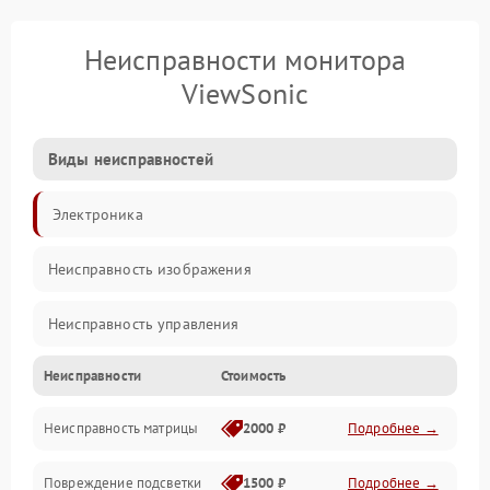
Неисправности монитора
ViewSonic
Виды неисправностей
Электроника
Неисправность изображения
Неисправность управления
Неисправности
Стоимость
Неисправность интерфейсов
Неисправность матрицы
2000 ₽
Подробнее →
Прочие неисправности
Повреждение подсветки
1500 ₽
Подробнее →
Неисправность звука