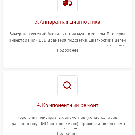
3. Аппаратная диагностика
Замер напряжений блока питания мультиметром. Проверка
инвертора или LED-драйвера подсветки. Диагностика цепей
питания скалера и тестирование сигналов на шлейфе LVDS
Подробнее
4. Компонентный ремонт
Перепайка неисправных элементов (конденсаторов,
транзисторов, ШИМ-контроллеров). Прошивка микросхемы
памяти при программных сбоях. При поломке подсветки —
Подробнее