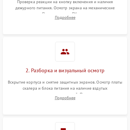
Проверка реакции на кнопку включения и наличия
дежурного питания. Осмотр экрана на механические
повреждения. Подключение к ПК для оценки вывода
Подробнее
изображения, работы подсветки и выявления артефактов на
матрице.
2. Разборка и визуальный осмотр
Вскрытие корпуса и снятие защитных экранов. Осмотр платы
скалера и блока питания на наличие вздутых
конденсаторов, прогаров, окислений. Проверка надежности
Подробнее
контактов и целостности шлейфов матрицы.