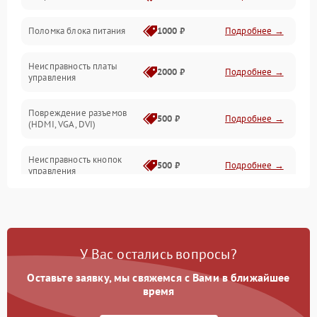
Поломка блока питания
1000 ₽
Подробнее →
Механические повреждения
Неисправность платы
2000 ₽
Подробнее →
управления
Повреждение разъемов
500 ₽
Подробнее →
(HDMI, VGA, DVI)
Неисправность кнопок
500 ₽
Подробнее →
управления
Поломка инвертора
1500 ₽
Подробнее →
Повреждение кабеля
500 ₽
Подробнее →
У Вас остались вопросы?
питания
Оставьте заявку, мы свяжемся с Вами в ближайшее
Неисправность системы
время
1000 ₽
Подробнее →
защиты от перегрузок