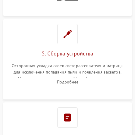
разборка матрицы и замена выгоревших светодиодов.
5. Сборка устройства
Осторожная укладка слоев светорассеивателя и матрицы
для исключения попадания пыли и появления засветов.
Надежное подключение шлейфов, фиксация плат и
Подробнее
аккуратное защелкивание пластикового корпуса монитора.