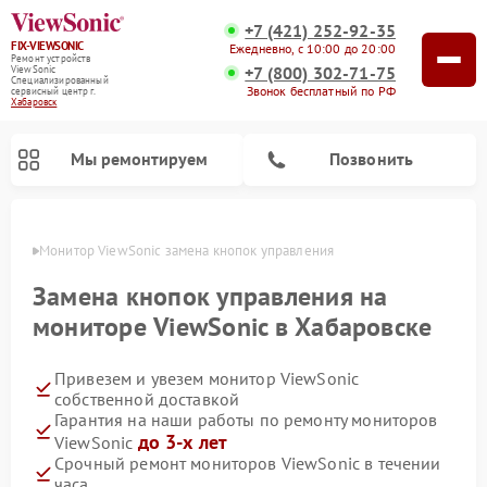
+7 (421) 252-92-35
FIX-VIEWSONIC
Ежедневно, с 10:00 до 20:00
Ремонт устройств
+7 (800) 302-71-75
ViewSonic
Специализированный
Звонок бесплатный по РФ
cервисный центр г.
Хабаровск
Мы ремонтируем
Позвонить
овске
Монитор ViewSonic замена кнопок управления
Замена кнопок управления на
мониторе ViewSonic в Хабаровске
Привезем и увезем монитор ViewSonic
собственной доставкой
Гарантия на наши работы по ремонту мониторов
до 3-х лет
ViewSonic
Срочный ремонт мониторов ViewSonic в течении
часа