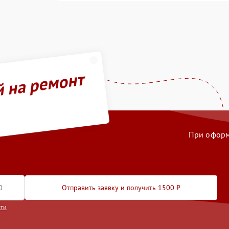
й на ремонт
При оформл
Отправить заявку и получить 1500 ₽
сти