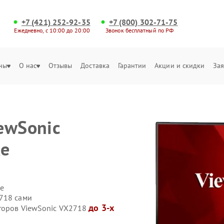
+7 (421) 252-92-35
+7 (800) 302-71-75
Ежедневно, с 10:00 до 20:00
Звонок бесплатный по РФ
ны
О нас
Отзывы
Доставка
Гарантии
Акции и скидки
Зая
ewSonic
ке
е
718 сами
до 3-х
иторов ViewSonic VX2718