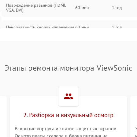
Повреждение разъемов (HDMI,
60 мин
1 год
VGA, DVI)
Неисправность кнопок управления
60 мин
1 год
Поломка инвертора
60 мин
1 год
Повреждение кабеля питания
60 мин
1 год
Этапы ремонта монитора ViewSonic
Неисправность системы защиты от
60 мин
1 год
перегрузок
Поломка системы автоматического
60 мин
1 год
отключения
2. Разборка и визуальный осмотр
Неисправность системы защиты от
60 мин
1 год
короткого замыкания
Вскрытие корпуса и снятие защитных экранов.
Осмотр платы скалера и блока питания на