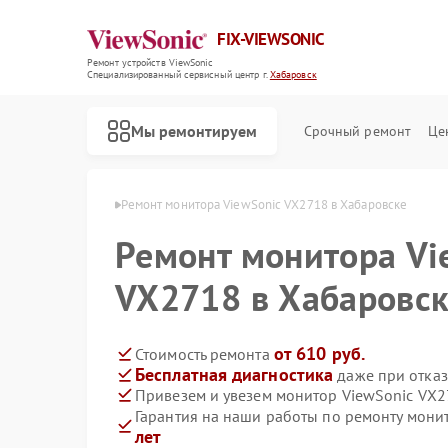
FIX-VIEWSONIC
Ремонт устройств ViewSonic
Специализированный cервисный центр г.
Хабаровск
Мы ремонтируем
Срочный ремонт
Це
wSonic в Хабаровске
Ремонт монитора ViewSonic VX2718 в Хабаровске
Ремонт монитора Vi
VX2718 в Хабаровс
от 610 руб.
Стоимость ремонта
Бесплатная диагностика
даже при отказ
Привезем и увезем монитор ViewSonic VX2
Гарантия на наши работы по ремонту мон
лет