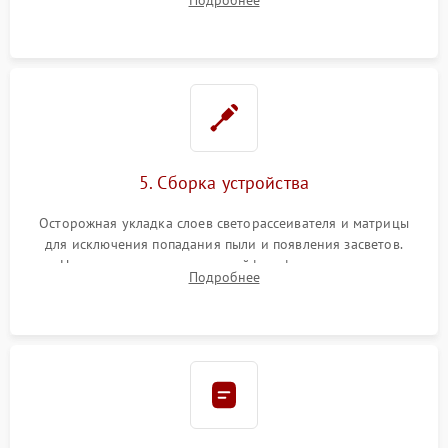
разборка матрицы и замена выгоревших светодиодов.
5. Сборка устройства
Осторожная укладка слоев светорассеивателя и матрицы
для исключения попадания пыли и появления засветов.
Надежное подключение шлейфов, фиксация плат и
Подробнее
аккуратное защелкивание пластикового корпуса монитора.