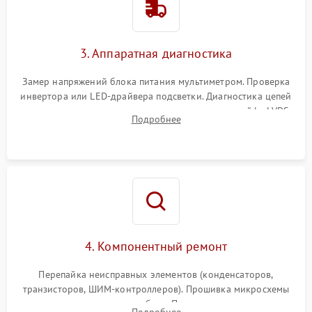
Поломка системы защиты
1000 ₽
Подробнее →
от перенапряжения
3. Аппаратная диагностика
Поломка системы защиты
1000 ₽
Подробнее →
от замыкания
Замер напряжений блока питания мультиметром. Проверка
инвертора или LED-драйвера подсветки. Диагностика цепей
питания скалера и тестирование сигналов на шлейфе LVDS
Подробнее
4. Компонентный ремонт
Перепайка неисправных элементов (конденсаторов,
транзисторов, ШИМ-контроллеров). Прошивка микросхемы
памяти при программных сбоях. При поломке подсветки —
Подробнее