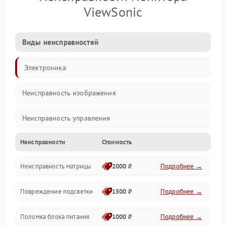
ViewSonic
Виды неисправностей
Электроника
Неисправность изображения
Неисправность управления
Неисправности
Стоимость
Неисправность интерфейсов
Неисправность матрицы
2000 ₽
Подробнее →
Прочие неисправности
Повреждение подсветки
1500 ₽
Подробнее →
Неисправность звука
Поломка блока питания
1000 ₽
Подробнее →
Механические повреждения