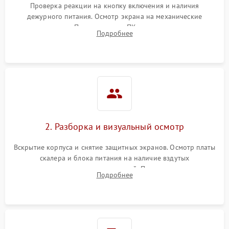
Проверка реакции на кнопку включения и наличия
дежурного питания. Осмотр экрана на механические
Неисправность системы
повреждения. Подключение к ПК для оценки вывода
защиты от короткого
1000 ₽
Подробнее →
Подробнее
изображения, работы подсветки и выявления артефактов на
замыкания
матрице.
Повреждение системы
1000 ₽
Подробнее →
защиты от перегрева
Неисправность системы
защиты от
1000 ₽
Подробнее →
перенапряжения
2. Разборка и визуальный осмотр
Неисправность системы
1000 ₽
Подробнее →
Вскрытие корпуса и снятие защитных экранов. Осмотр платы
защиты от замыкания
скалера и блока питания на наличие вздутых
конденсаторов, прогаров, окислений. Проверка надежности
Повреждение системы
Подробнее
1000 ₽
Подробнее →
контактов и целостности шлейфов матрицы.
защиты от перегрузок
Неисправность системы
1000 ₽
Подробнее →
защиты от перегрева