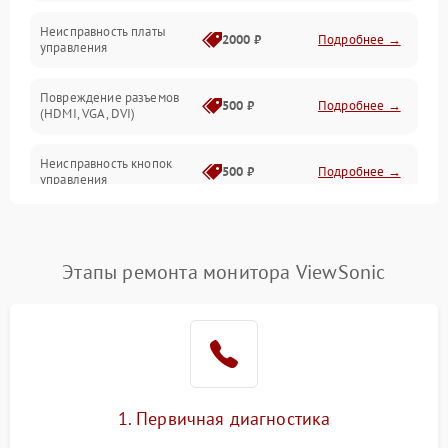
Неисправность платы
2000 ₽
Подробнее →
управления
Повреждение разъемов
500 ₽
Подробнее →
(HDMI, VGA, DVI)
Неисправность кнопок
500 ₽
Подробнее →
управления
Поломка инвертора
1500 ₽
Подробнее →
Этапы ремонта монитора ViewSonic
Повреждение кабеля
500 ₽
Подробнее →
питания
Неисправность системы
1000 ₽
Подробнее →
защиты от перегрузок
Поломка системы
1. Первичная диагностика
автоматического
1000 ₽
Подробнее →
отключения