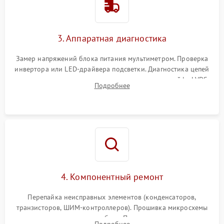
Поломка системы защиты
1000 ₽
Подробнее →
от перенапряжения
3. Аппаратная диагностика
Поломка системы защиты
1000 ₽
Подробнее →
от замыкания
Замер напряжений блока питания мультиметром. Проверка
инвертора или LED-драйвера подсветки. Диагностика цепей
питания скалера и тестирование сигналов на шлейфе LVDS
Подробнее
4. Компонентный ремонт
Перепайка неисправных элементов (конденсаторов,
транзисторов, ШИМ-контроллеров). Прошивка микросхемы
памяти при программных сбоях. При поломке подсветки —
Подробнее