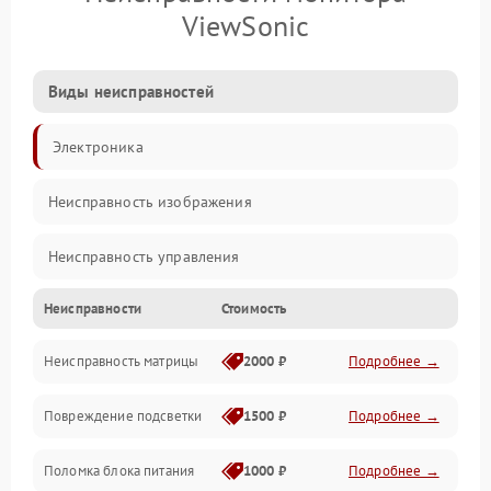
ViewSonic
Виды неисправностей
Электроника
Неисправность изображения
Неисправность управления
Неисправности
Стоимость
Неисправность интерфейсов
Неисправность матрицы
2000 ₽
Подробнее →
Прочие неисправности
Повреждение подсветки
1500 ₽
Подробнее →
Неисправность звука
Поломка блока питания
1000 ₽
Подробнее →
Механические повреждения