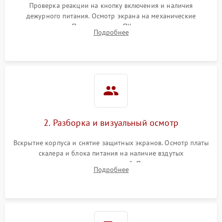
Проверка реакции на кнопку включения и наличия
дежурного питания. Осмотр экрана на механические
Неисправность системы
повреждения. Подключение к ПК для оценки вывода
защиты от короткого
1000 ₽
Подробнее →
Подробнее
изображения, работы подсветки и выявления артефактов на
замыкания
матрице.
Повреждение системы
1000 ₽
Подробнее →
защиты от перегрева
Неисправность системы
защиты от
1000 ₽
Подробнее →
перенапряжения
2. Разборка и визуальный осмотр
Неисправность системы
1000 ₽
Подробнее →
Вскрытие корпуса и снятие защитных экранов. Осмотр платы
защиты от замыкания
скалера и блока питания на наличие вздутых
конденсаторов, прогаров, окислений. Проверка надежности
Повреждение системы
Подробнее
1000 ₽
Подробнее →
контактов и целостности шлейфов матрицы.
защиты от перегрузок
Неисправность системы
1000 ₽
Подробнее →
защиты от перегрева