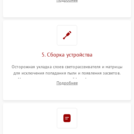
разборка матрицы и замена выгоревших светодиодов.
5. Сборка устройства
Осторожная укладка слоев светорассеивателя и матрицы
для исключения попадания пыли и появления засветов.
Надежное подключение шлейфов, фиксация плат и
Подробнее
аккуратное защелкивание пластикового корпуса монитора.