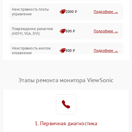
Неисправность платы
2000 ₽
Подробнее →
управления
Повреждение разъемов
500 ₽
Подробнее →
(HDMI, VGA, DVI)
Неисправность кнопок
500 ₽
Подробнее →
управления
Поломка инвертора
1500 ₽
Подробнее →
Этапы ремонта монитора ViewSonic
Повреждение кабеля
500 ₽
Подробнее →
питания
Неисправность системы
1000 ₽
Подробнее →
защиты от перегрузок
Поломка системы
1. Первичная диагностика
автоматического
1000 ₽
Подробнее →
отключения