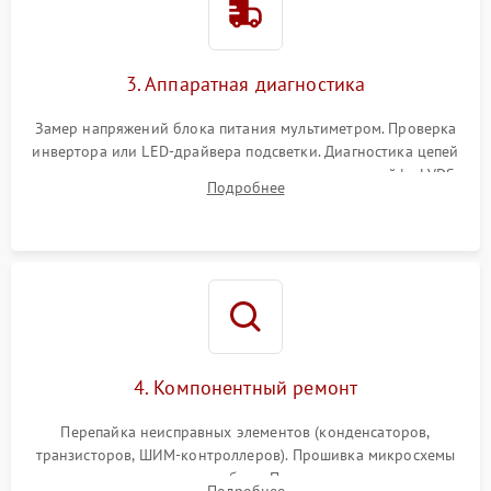
Поломка системы защиты
1000 ₽
Подробнее →
от перенапряжения
3. Аппаратная диагностика
Поломка системы защиты
1000 ₽
Подробнее →
от замыкания
Замер напряжений блока питания мультиметром. Проверка
инвертора или LED-драйвера подсветки. Диагностика цепей
питания скалера и тестирование сигналов на шлейфе LVDS
Подробнее
4. Компонентный ремонт
Перепайка неисправных элементов (конденсаторов,
транзисторов, ШИМ-контроллеров). Прошивка микросхемы
памяти при программных сбоях. При поломке подсветки —
Подробнее