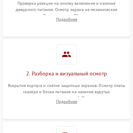
Проверка реакции на кнопку включения и наличия
дежурного питания. Осмотр экрана на механические
Неисправность системы
повреждения. Подключение к ПК для оценки вывода
защиты от короткого
1000 ₽
Подробнее →
Подробнее
изображения, работы подсветки и выявления артефактов на
замыкания
матрице.
Повреждение системы
1000 ₽
Подробнее →
защиты от перегрева
Неисправность системы
защиты от
1000 ₽
Подробнее →
перенапряжения
2. Разборка и визуальный осмотр
Неисправность системы
1000 ₽
Подробнее →
Вскрытие корпуса и снятие защитных экранов. Осмотр платы
защиты от замыкания
скалера и блока питания на наличие вздутых
конденсаторов, прогаров, окислений. Проверка надежности
Повреждение системы
Подробнее
1000 ₽
Подробнее →
контактов и целостности шлейфов матрицы.
защиты от перегрузок
Неисправность системы
1000 ₽
Подробнее →
защиты от перегрева