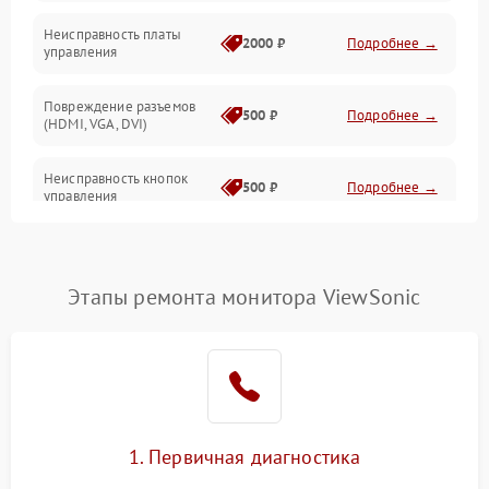
Неисправность платы
2000 ₽
Подробнее →
управления
Повреждение разъемов
500 ₽
Подробнее →
(HDMI, VGA, DVI)
Неисправность кнопок
500 ₽
Подробнее →
управления
Поломка инвертора
1500 ₽
Подробнее →
Этапы ремонта монитора ViewSonic
Повреждение кабеля
500 ₽
Подробнее →
питания
Неисправность системы
1000 ₽
Подробнее →
защиты от перегрузок
Поломка системы
1. Первичная диагностика
автоматического
1000 ₽
Подробнее →
отключения