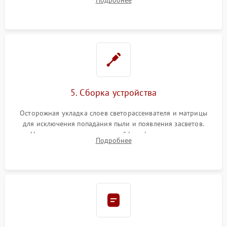
разборка матрицы и замена выгоревших светодиодов.
5. Сборка устройства
Осторожная укладка слоев светорассеивателя и матрицы
для исключения попадания пыли и появления засветов.
Надежное подключение шлейфов, фиксация плат и
Подробнее
аккуратное защелкивание пластикового корпуса монитора.