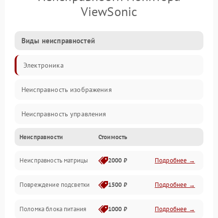
ViewSonic
Виды неисправностей
Электроника
Неисправность изображения
Неисправность управления
Неисправности
Стоимость
Неисправность интерфейсов
Неисправность матрицы
2000 ₽
Подробнее →
Прочие неисправности
Повреждение подсветки
1500 ₽
Подробнее →
Неисправность звука
Поломка блока питания
1000 ₽
Подробнее →
Механические повреждения