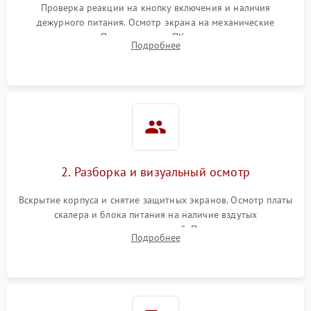
Проверка реакции на кнопку включения и наличия
дежурного питания. Осмотр экрана на механические
Неисправность системы
повреждения. Подключение к ПК для оценки вывода
защиты от короткого
1000 ₽
Подробнее →
Подробнее
изображения, работы подсветки и выявления артефактов на
замыкания
матрице.
Повреждение системы
1000 ₽
Подробнее →
защиты от перегрева
Неисправность системы
защиты от
1000 ₽
Подробнее →
перенапряжения
2. Разборка и визуальный осмотр
Неисправность системы
1000 ₽
Подробнее →
Вскрытие корпуса и снятие защитных экранов. Осмотр платы
защиты от замыкания
скалера и блока питания на наличие вздутых
конденсаторов, прогаров, окислений. Проверка надежности
Повреждение системы
Подробнее
1000 ₽
Подробнее →
контактов и целостности шлейфов матрицы.
защиты от перегрузок
Неисправность системы
1000 ₽
Подробнее →
защиты от перегрева