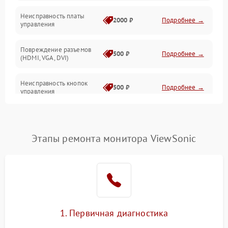
Неисправность платы
2000 ₽
Подробнее →
управления
Повреждение разъемов
500 ₽
Подробнее →
(HDMI, VGA, DVI)
Неисправность кнопок
500 ₽
Подробнее →
управления
Поломка инвертора
1500 ₽
Подробнее →
Этапы ремонта монитора ViewSonic
Повреждение кабеля
500 ₽
Подробнее →
питания
Неисправность системы
1000 ₽
Подробнее →
защиты от перегрузок
Поломка системы
1. Первичная диагностика
автоматического
1000 ₽
Подробнее →
отключения