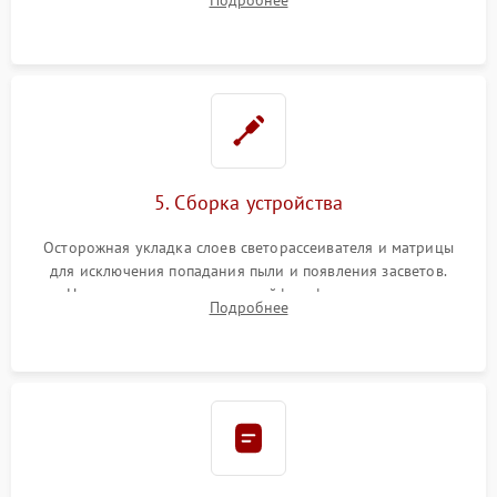
разборка матрицы и замена выгоревших светодиодов.
5. Сборка устройства
Осторожная укладка слоев светорассеивателя и матрицы
для исключения попадания пыли и появления засветов.
Надежное подключение шлейфов, фиксация плат и
Подробнее
аккуратное защелкивание пластикового корпуса монитора.