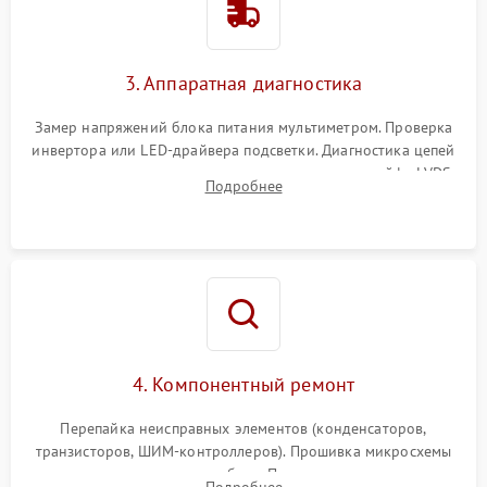
Поломка системы защиты
1000 ₽
Подробнее →
от перенапряжения
3. Аппаратная диагностика
Поломка системы защиты
1000 ₽
Подробнее →
от замыкания
Замер напряжений блока питания мультиметром. Проверка
инвертора или LED-драйвера подсветки. Диагностика цепей
питания скалера и тестирование сигналов на шлейфе LVDS
Подробнее
4. Компонентный ремонт
Перепайка неисправных элементов (конденсаторов,
транзисторов, ШИМ-контроллеров). Прошивка микросхемы
памяти при программных сбоях. При поломке подсветки —
Подробнее