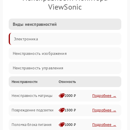
ViewSonic
Виды неисправностей
Электроника
Неисправность изображения
Неисправность управления
Неисправности
Стоимость
Неисправность интерфейсов
Неисправность матрицы
2000 ₽
Подробнее →
Прочие неисправности
Повреждение подсветки
1500 ₽
Подробнее →
Неисправность звука
Поломка блока питания
1000 ₽
Подробнее →
Механические повреждения