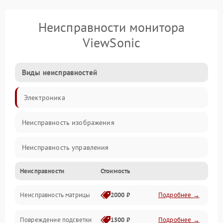
Неисправности монитора
ViewSonic
Виды неисправностей
Электроника
Неисправность изображения
Неисправность управления
Неисправности
Стоимость
Неисправность интерфейсов
Неисправность матрицы
2000 ₽
Подробнее →
Прочие неисправности
Повреждение подсветки
1500 ₽
Подробнее →
Неисправность звука