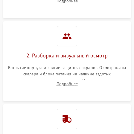
Подробнее
изображения, работы подсветки и выявления артефактов на
матрице.
2. Разборка и визуальный осмотр
Вскрытие корпуса и снятие защитных экранов. Осмотр платы
скалера и блока питания на наличие вздутых
конденсаторов, прогаров, окислений. Проверка надежности
Подробнее
контактов и целостности шлейфов матрицы.