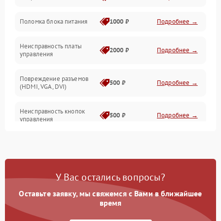
Поломка блока питания
1000 ₽
Подробнее →
Механические повреждения
Неисправность платы
2000 ₽
Подробнее →
управления
Повреждение разъемов
500 ₽
Подробнее →
(HDMI, VGA, DVI)
Неисправность кнопок
500 ₽
Подробнее →
управления
Поломка инвертора
1500 ₽
Подробнее →
Повреждение кабеля
500 ₽
Подробнее →
У Вас остались вопросы?
питания
Оставьте заявку, мы свяжемся с Вами в ближайшее
Неисправность системы
время
1000 ₽
Подробнее →
защиты от перегрузок