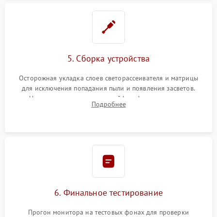
5. Сборка устройства
Осторожная укладка слоев светорассеивателя и матрицы
для исключения попадания пыли и появления засветов.
Надежное подключение шлейфов, фиксация плат и
Подробнее
аккуратное защелкивание пластикового корпуса монитора.
6. Финальное тестирование
Прогон монитора на тестовых фонах для проверки