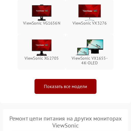
Неисправность системы
1000 ₽
Подробнее →
защиты от перегрева
ViewSonic VG1656N
ViewSonic VX3276
Поломка системы защиты
1000 ₽
Подробнее →
от перенапряжения
Поломка системы защиты
1000 ₽
Подробнее →
от замыкания
ViewSonic XG2705
ViewSonic VX1655-
4K-OLED
Показать все модели
Ремонт цепи питания на других мониторах
ViewSonic