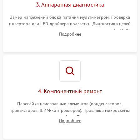
3. Аппаратная диагностика
Замер напряжений блока питания мультиметром. Проверка
инвертора или LED-драйвера подсветки. Диагностика цепей
питания скалера и тестирование сигналов на шлейфе LVDS
Подробнее
4. Компонентный ремонт
Перепайка неисправных элементов (конденсаторов,
транзисторов, ШИМ-контроллеров). Прошивка микросхемы
памяти при программных сбоях. При поломке подсветки —
Подробнее
разборка матрицы и замена выгоревших светодиодов.