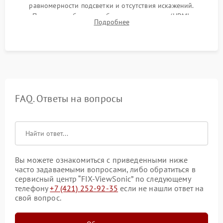
равномерности подсветки и отсутствия искажений.
Проверка работоспособности всех портов (HDMI,
Подробнее
DisplayPort, VGA) и кнопок управления под нагрузкой в
течение пары часов.
FAQ. Ответы на вопросы
Вы можете ознакомиться с приведенными ниже
часто задаваемыми вопросами, либо обратиться в
сервисный центр “FIX-ViewSonic” по следующему
телефону
+7 (421) 252-92-35
если не нашли ответ на
свой вопрос.