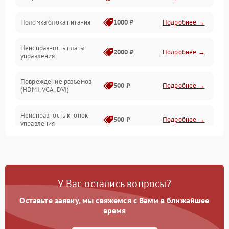
Поломка блока питания
1000 ₽
Подробнее →
Механические повреждения
Неисправность платы
2000 ₽
Подробнее →
управления
Повреждение разъемов
500 ₽
Подробнее →
(HDMI, VGA, DVI)
Неисправность кнопок
500 ₽
Подробнее →
управления
Поломка инвертора
1500 ₽
Подробнее →
Повреждение кабеля
500 ₽
Подробнее →
У Вас остались вопросы?
питания
Оставьте заявку, мы свяжемся с Вами в ближайшее
Неисправность системы
время
1000 ₽
Подробнее →
защиты от перегрузок