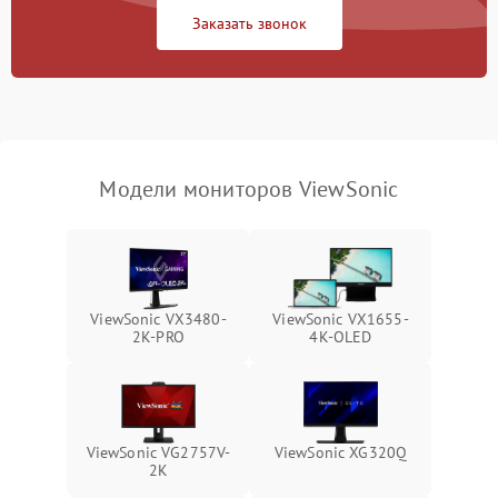
Заказать звонок
Поломка системы
автоматического
1000 ₽
Подробнее →
отключения
Неисправность системы
защиты от короткого
1000 ₽
Подробнее →
замыкания
Модели мониторов ViewSonic
Повреждение системы
1000 ₽
Подробнее →
защиты от перегрева
Неисправность системы
защиты от
1000 ₽
Подробнее →
ViewSonic VX3480-
ViewSonic VX1655-
перенапряжения
2K-PRO
4K-OLED
Неисправность системы
1000 ₽
Подробнее →
защиты от замыкания
Повреждение системы
ViewSonic VG2757V-
ViewSonic XG320Q
1000 ₽
Подробнее →
защиты от перегрузок
2K