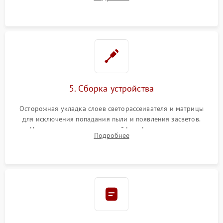
разборка матрицы и замена выгоревших светодиодов.
5. Сборка устройства
Осторожная укладка слоев светорассеивателя и матрицы
для исключения попадания пыли и появления засветов.
Надежное подключение шлейфов, фиксация плат и
Подробнее
аккуратное защелкивание пластикового корпуса монитора.