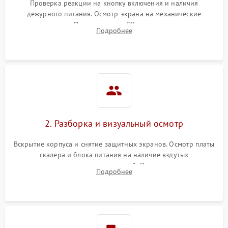
Проверка реакции на кнопку включения и наличия
дежурного питания. Осмотр экрана на механические
повреждения. Подключение к ПК для оценки вывода
Подробнее
изображения, работы подсветки и выявления артефактов на
матрице.
2. Разборка и визуальный осмотр
Вскрытие корпуса и снятие защитных экранов. Осмотр платы
скалера и блока питания на наличие вздутых
конденсаторов, прогаров, окислений. Проверка надежности
Подробнее
контактов и целостности шлейфов матрицы.