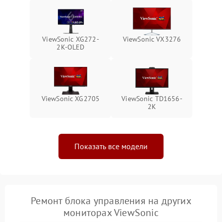
Неисправность системы
1000 ₽
Подробнее →
защиты от перегрева
ViewSonic XG272-
ViewSonic VX3276
Поломка системы защиты
2K-OLED
1000 ₽
Подробнее →
от перенапряжения
Поломка системы защиты
1000 ₽
Подробнее →
от замыкания
ViewSonic XG2705
ViewSonic TD1656-
2K
Показать все модели
Ремонт блока управления на других
мониторах ViewSonic