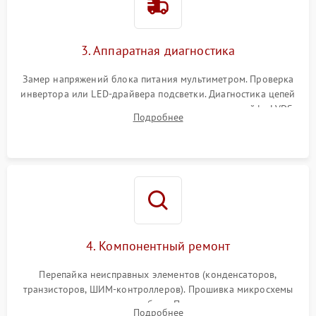
3. Аппаратная диагностика
Замер напряжений блока питания мультиметром. Проверка
инвертора или LED-драйвера подсветки. Диагностика цепей
питания скалера и тестирование сигналов на шлейфе LVDS
Подробнее
4. Компонентный ремонт
Перепайка неисправных элементов (конденсаторов,
транзисторов, ШИМ-контроллеров). Прошивка микросхемы
памяти при программных сбоях. При поломке подсветки —
Подробнее