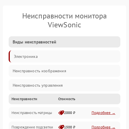
Неисправности монитора
ViewSonic
Виды неисправностей
Электроника
Неисправность изображения
Неисправность управления
Неисправности
Стоимость
Неисправность интерфейсов
Неисправность матрицы
2000 ₽
Подробнее →
Прочие неисправности
Повреждение подсветки
1500 ₽
Подробнее →
Неисправность звука