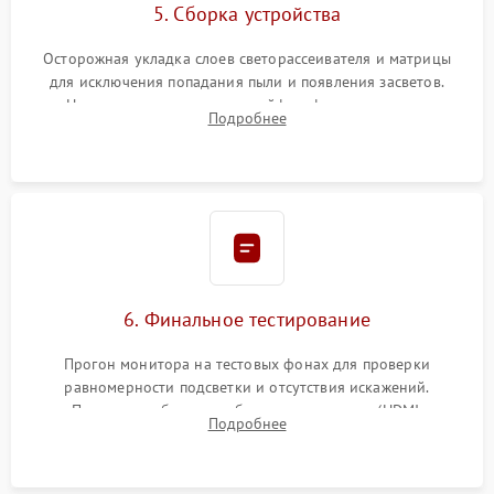
5. Сборка устройства
Осторожная укладка слоев светорассеивателя и матрицы
для исключения попадания пыли и появления засветов.
Надежное подключение шлейфов, фиксация плат и
Подробнее
аккуратное защелкивание пластикового корпуса монитора.
6. Финальное тестирование
Прогон монитора на тестовых фонах для проверки
равномерности подсветки и отсутствия искажений.
Проверка работоспособности всех портов (HDMI,
Подробнее
DisplayPort, VGA) и кнопок управления под нагрузкой в
течение пары часов.