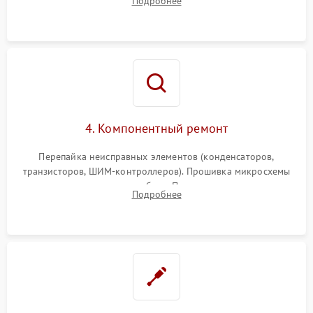
Подробнее
4. Компонентный ремонт
Перепайка неисправных элементов (конденсаторов,
транзисторов, ШИМ-контроллеров). Прошивка микросхемы
памяти при программных сбоях. При поломке подсветки —
Подробнее
разборка матрицы и замена выгоревших светодиодов.