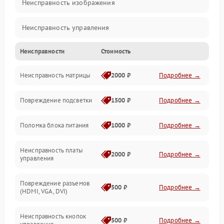
Неисправность изображения
Неисправность управления
Неисправности
Стоимость
Неисправность интерфейсов
Неисправность матрицы
2000 ₽
Подробнее →
Прочие неисправности
Повреждение подсветки
1500 ₽
Подробнее →
Неисправность звука
Поломка блока питания
1000 ₽
Подробнее →
Механические повреждения
Неисправность платы
2000 ₽
Подробнее →
управления
Повреждение разъемов
500 ₽
Подробнее →
(HDMI, VGA, DVI)
Неисправность кнопок
500 ₽
Подробнее →