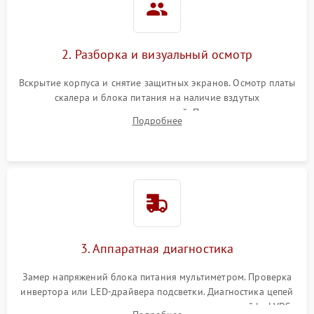
2. Разборка и визуальный осмотр
Вскрытие корпуса и снятие защитных экранов. Осмотр платы
скалера и блока питания на наличие вздутых
конденсаторов, прогаров, окислений. Проверка надежности
Подробнее
контактов и целостности шлейфов матрицы.
3. Аппаратная диагностика
Замер напряжений блока питания мультиметром. Проверка
инвертора или LED-драйвера подсветки. Диагностика цепей
питания скалера и тестирование сигналов на шлейфе LVDS