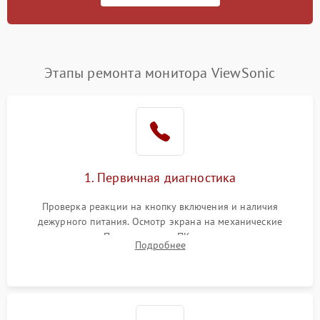
Этапы ремонта монитора ViewSonic
1. Первичная диагностика
Проверка реакции на кнопку включения и наличия
дежурного питания. Осмотр экрана на механические
повреждения. Подключение к ПК для оценки вывода
Подробнее
изображения, работы подсветки и выявления артефактов на
матрице.