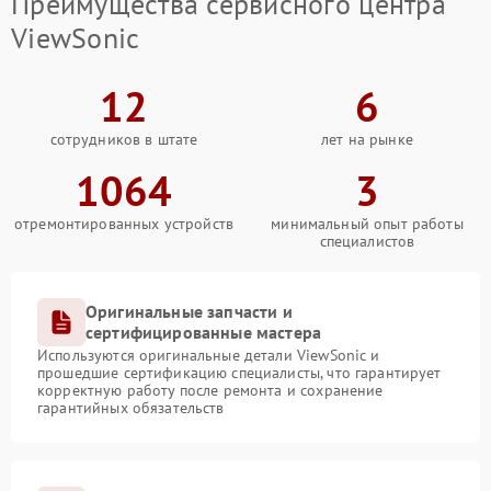
Преимущества сервисного центра
Неисправность системы
ViewSonic
защиты от
1000 ₽
Подробнее →
перенапряжения
12
6
Неисправность системы
1000 ₽
Подробнее →
защиты от замыкания
сотрудников в штате
лет на рынке
1064
3
Повреждение системы
1000 ₽
Подробнее →
защиты от перегрузок
отремонтированных устройств
минимальный опыт работы
специалистов
Неисправность системы
1000 ₽
Подробнее →
защиты от перегрева
Оригинальные запчасти и
Поломка системы защиты
сертифицированные мастера
1000 ₽
Подробнее →
от перенапряжения
Используются оригинальные детали ViewSonic и
прошедшие сертификацию специалисты, что гарантирует
корректную работу после ремонта и сохранение
Поломка системы защиты
1000 ₽
Подробнее →
гарантийных обязательств
от замыкания